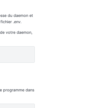
resse du daemon et
 fichier
.env
.
e de votre daemon,
r ce programme dans