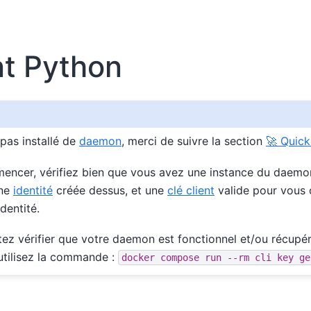
nt Python
 pas installé de
daemon
, merci de suivre la section
🚀 Quick
ncer, vérifiez bien que vous avez une instance du daemon
une
identité
créée dessus, et une
clé client
valide pour vous 
identité.
tez vérifier que votre daemon est fonctionnel et/ou récupér
 utilisez la commande :
docker
compose
run
--rm
cli
key
ge