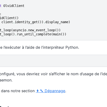
t
OlvidClient
:
idClient
()
client
.
identity_get
())
.
display_name
)
t_loop
(
asyncio
.
new_event_loop
())
t_loop
()
.
run_until_complete
(
main
())
l’exécuter à l’aide de l’interpréteur Python.
onfiguré, vous devriez voir s’afficher le nom d’usage de l’id
daemon.
 dans notre section
👩‍🔧 Dépannage
.