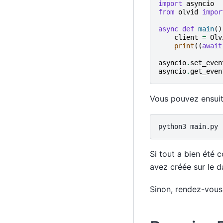
import
asyncio
from
olvid
impor
async
def
main
()
client
=
Olv
print
((
await
asyncio
.
set_even
asyncio
.
get_even
Vous pouvez ensuite 
python3
Si tout a bien été c
avez créée sur le 
Sinon, rendez-vous