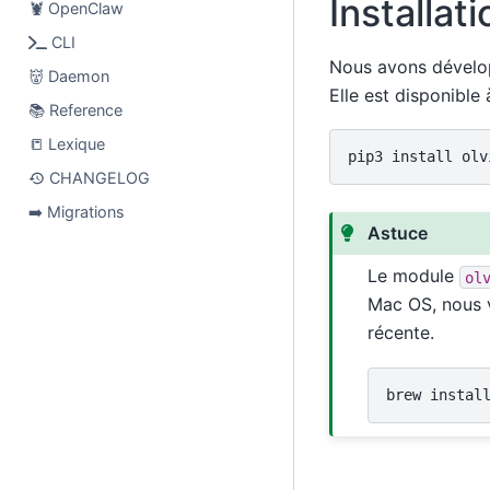
Installati
🦞 OpenClaw
CLI
Nous avons dévelop
👹 Daemon
Elle est disponible
📚️ Reference
📒 Lexique
pip3
install
CHANGELOG
➡️ Migrations
Astuce
Le module
ol
Mac OS, nous v
récente.
brew
instal