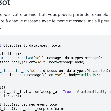
Bot
der votre premier bot, vous pouvez partir de l’exemple su
re à chaque message avec le même message, mais il peut 
.
t
OlvidClient
,
datatypes
,
tools
vidClient
):
_message_received
(
self
,
message
:
datatypes
.
Message
):
ssage
.
reply
(
client
=
self
,
body
=
message
.
body
)
_discussion_new
(
self
,
discussion
:
datatypes
.
Discussion
):
scussion
.
post_message
(
client
=
self
,
body
=
"Hello 👋"
)
:
t
()
able_auto_invitation
(
accept_all
=
True
)
# automatically a
n_forever
()
t_loop
(
asyncio
.
new_event_loop
())
t_loop
()
.
run_until_complete
(
main
())