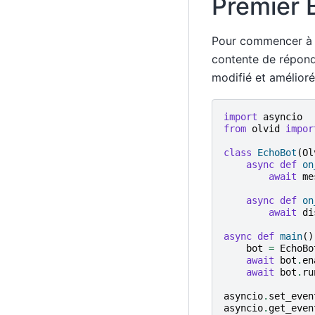
Premier 
Pour commencer à co
contente de répond
modifié et amélioré
import
asyncio
from
olvid
impor
class
EchoBot
(
Ol
async
def
on
await
me
async
def
on
await
di
async
def
main
()
bot
=
EchoBo
await
bot
.
en
await
bot
.
ru
asyncio
.
set_even
asyncio
.
get_even