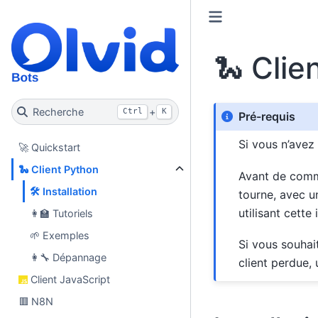
🐍 Clie
Recherche
+
Ctrl
K
Pré-requis
Si vous n’avez
🚀 Quickstart
🐍 Client Python
Avant de comme
🛠️ Installation
tourne, avec 
utilisant cette 
👩‍🏫 Tutoriels
🌱 Exemples
Si vous souhai
👩‍🔧 Dépannage
client perdue,
Client JavaScript
🟥 N8N