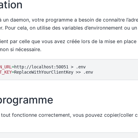
ation
à un daemon, votre programme a besoin de connaitre l’ad
iser. Pour cela, on utilise des variables d’environnement ou un
ient par celle que vous avez créée lors de la mise en plac
mon si nécessaire.
N_URL
=
http://localhost:50051
>
T_KEY
=
ReplaceWithYourClientKey
>>
 programme
ue tout fonctionne correctement, vous pouvez copier/colle