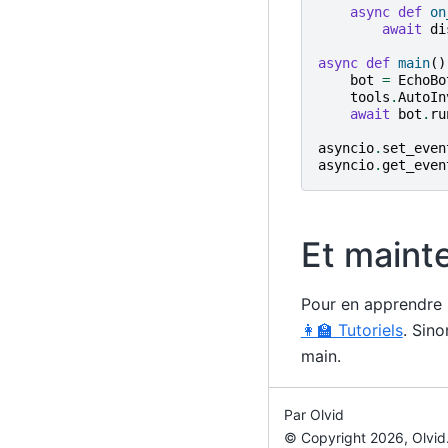
async
def
on
await
di
async
def
main
()
bot
=
EchoBo
tools
.
AutoIn
await
bot
.
ru
asyncio
.
set_even
asyncio
.
get_even
Et maint
Pour en apprendre p
👩‍🏫 Tutoriels
. Sin
main.
Par Olvid
© Copyright 2026, Olvid