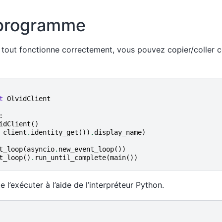
 programme
ue tout fonctionne correctement, vous pouvez copier/colle
t
OlvidClient
:
idClient
()
client
.
identity_get
())
.
display_name
)
t_loop
(
asyncio
.
new_event_loop
())
t_loop
()
.
run_until_complete
(
main
())
l’exécuter à l’aide de l’interpréteur Python.