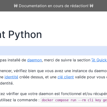
🚧 Documentation en cours de rédaction! 🚧
nt Python
 pas installé de
daemon
, merci de suivre la section
🚀 Quick
ncer, vérifiez bien que vous avez une instance du daemon
une
identité
créée dessus, et une
clé client
valide pour vous 
identité.
tez vérifier que votre daemon est fonctionnel et/ou récupér
 utilisez la commande :
docker
compose
run
--rm
cli
key
ge