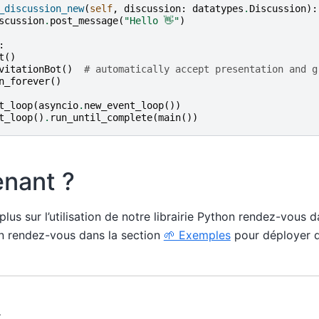
_discussion_new
(
self
,
discussion
:
datatypes
.
Discussion
):
scussion
.
post_message
(
"Hello 👋"
)
:
t
()
vitationBot
()
# automatically accept presentation and g
n_forever
()
t_loop
(
asyncio
.
new_event_loop
())
t_loop
()
.
run_until_complete
(
main
())
enant ?
lus sur l’utilisation de notre librairie Python rendez-vous 
on rendez-vous dans la section
🌱 Exemples
pour déployer d
.