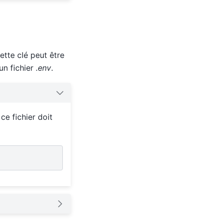
tte clé peut être
un fichier
.env
.
e fichier doit