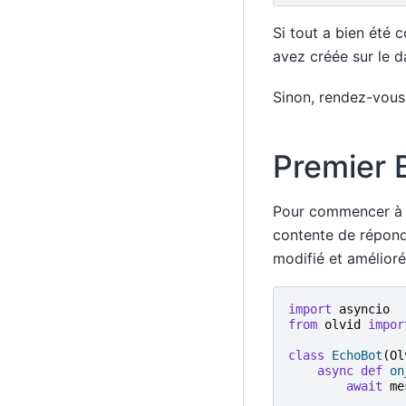
Si tout a bien été c
avez créée sur le 
Sinon, rendez-vous
Premier 
Pour commencer à co
contente de répond
modifié et amélioré
import
asyncio
from
olvid
impor
class
EchoBot
(
Ol
async
def
on
await
me