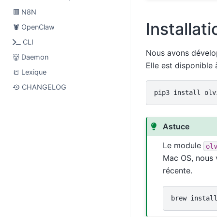
🟥 N8N
Installati
🦞 OpenClaw
CLI
Nous avons dévelop
👹 Daemon
Elle est disponible
📒 Lexique
CHANGELOG
pip3
install
Astuce
Le module
ol
Mac OS, nous v
récente.
brew
instal