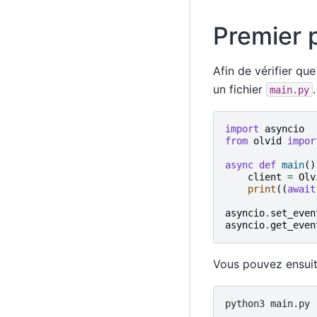
Premier
Afin de vérifier q
un fichier
.
main.py
import
asyncio
from
olvid
impor
async
def
main
()
client
=
Olv
print
((
await
asyncio
.
set_even
asyncio
.
get_even
Vous pouvez ensuite 
python3