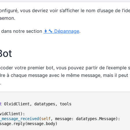
onfiguré, vous devriez voir s’afficher le nom d’usage de l’id
daemon.
 dans notre section
👩‍🔧 Dépannage
.
Bot
der votre premier bot, vous pouvez partir de l’exemple su
re à chaque message avec le même message, mais il peut 
.
t
OlvidClient
,
datatypes
,
tools
vidClient
):
_message_received
(
self
,
message
:
datatypes
.
Message
):
ssage
.
reply
(
message
.
body
)