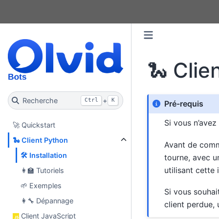
🐍 Clie
Recherche
+
Ctrl
K
Pré-requis
Si vous n’avez
🚀 Quickstart
🐍 Client Python
Avant de comme
🛠️ Installation
tourne, avec 
utilisant cette 
👩‍🏫 Tutoriels
🌱 Exemples
Si vous souhai
👩‍🔧 Dépannage
client perdue,
Client JavaScript